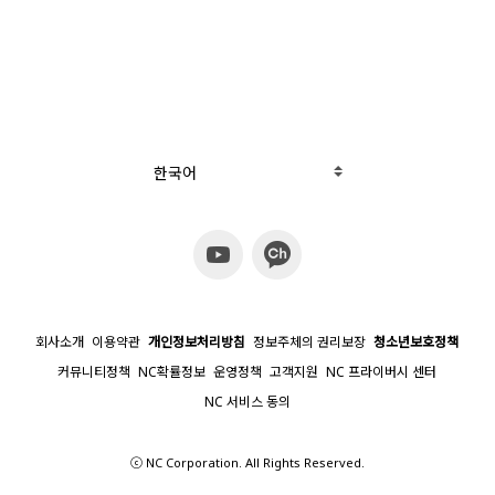
이
벤
트
ON
한국어
회사소개
이용약관
개인정보처리방침
정보주체의 권리보장
청소년보호정책
커뮤니티정책
NC확률정보
운영정책
고객지원
NC 프라이버시 센터
NC 서비스 동의
ⓒ NC Corporation. All Rights Reserved.